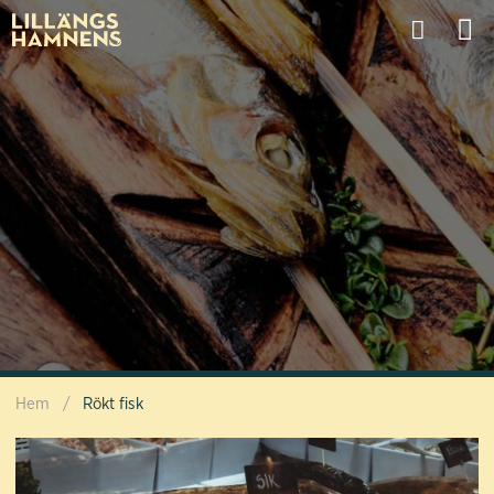
Hem
/
Rökt fisk