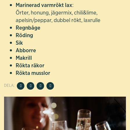
Marinerad varmrökt lax
:
Örter, honung, jägermix, chili&lime,
apelsin/peppar, dubbel rökt, laxrulle
Regnbåge
Röding
Sik
Abborre
Makrill
Rökta räkor
Rökta musslor
DELA: