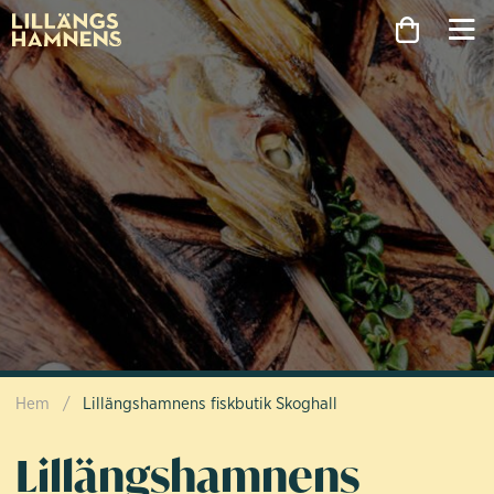
Hem
/
Lillängshamnens fiskbutik Skoghall
Lillängshamnens