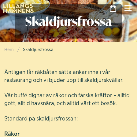
Skaldjursfrossa
Hem
/
Skaldjursfrossa
Skaldjursfrossa
Äntligen får räkbåten sätta ankar inne i vår
restaurang och vi bjuder upp till skaldjurskvällar.
Vår buffé dignar av räkor och färska kräftor – alltid
gott, alltid havsnära, och alltid värt ett besök.
Standard på skaldjursfrossan:
Räkor