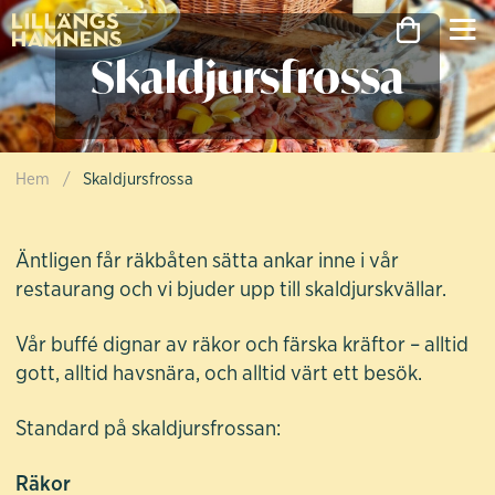
Skaldjursfrossa
Hem
/
Skaldjursfrossa
Skaldjursfrossa
Äntligen får räkbåten sätta ankar inne i vår
restaurang och vi bjuder upp till skaldjurskvällar.
Vår buffé dignar av räkor och färska kräftor – alltid
gott, alltid havsnära, och alltid värt ett besök.
Standard på skaldjursfrossan:
Räkor