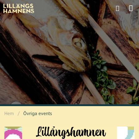
Hem
/
Övriga events