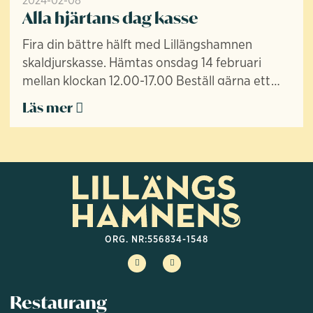
Alla hjärtans dag kasse
Fira din bättre hälft med Lillängshamnen
skaldjurskasse. Hämtas onsdag 14 februari
mellan klockan 12.00-17.00 Beställ gärna ett
par dagar innan, slå oss en pling på 054-
Läs mer
517330 eller skicka mail ...
ORG. NR:
556834-1548
Restaurang